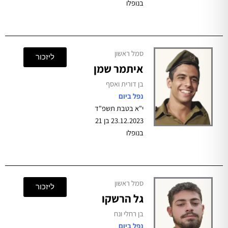
בנופלו
סמל ראשון
ליזכור
איתמר שמן
בן דורית ואסף
נפל ביום
י"א בטבת תשפ"ד
23.12.2023 בן 21
בנופלו
סמל ראשון
ליזכור
גל הרשקו
בן רחלי ונח
נפל ביום