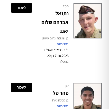
סמל
ליזכור
נתנאל
אברהם שלום
יאנג
בן שושנה ונחום מימון
נפל ביום
כ"ב בתשרי תשפ"ד
7.10.2023 בן 20
בנופלו
סגן
ליזכור
סהר טל
בן פנינה וארז
נפל ביום