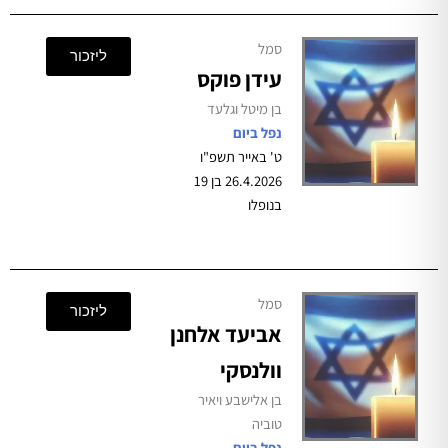
סמל
ליזכור
עידן פוקס
בן מיטל וגלעד
נפל ביום
ט' באייר תשפ"ו
26.4.2026 בן 19
בנופלו
סמל
ליזכור
אביעד אלחנן
וולנסקי
בן אלישבע ויאיר
טוביה
נפל ביום