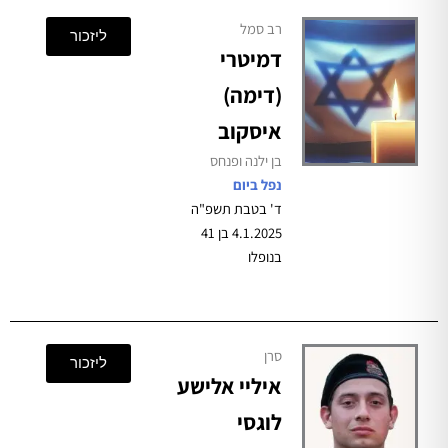
רב סמל
ליזכור
דמיטרי
(דימה)
איסקוב
בן ילנה ופנחס
נפל ביום
ד' בטבת תשפ"ה
4.1.2025 בן 41
בנופלו
סרן
ליזכור
איליי אלישע
לוגסי