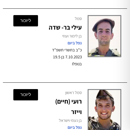
סמל
ליזכור
עילי בר- שדה
בן לימור ועוזי
נפל ביום
כ"ב בתשרי תשפ"ד
7.10.2023 בן 19.5
בנופלו
סמל ראשון
ליזכור
רועי (חיים)
וייזר
בן נעמי וישראל
נפל ביום