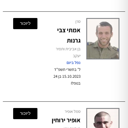
סרן
ליזכור
אמתי צבי
גרנות
בן אביבית ותמיר
יעקב
נפל ביום
ל' בתשרי תשפ"ד
15.10.2023 בן 24
בנופלו
סמל אופיר
ליזכור
אופיר ירוחין