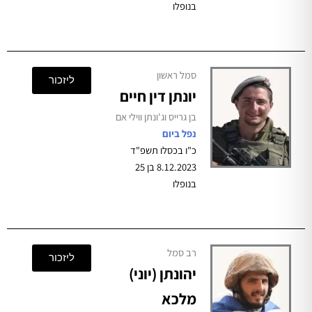
בנופלו
סמל ראשון
ליזכור
יונתן דין חיים
בן גרייס וג'ונתן ווילי אם
נפל ביום
כ"ו בכסלו תשפ"ד
8.12.2023 בן 25
בנופלו
רב סמל
ליזכור
יהונתן (יוני)
מלכא