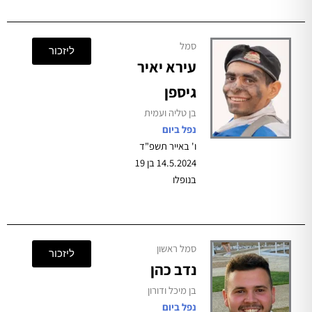
סמל
ליזכור
עירא יאיר
גיספן
בן טליה ועמית
נפל ביום
ו' באייר תשפ"ד
14.5.2024 בן 19
בנופלו
סמל ראשון
ליזכור
נדב כהן
בן מיכל ודורון
נפל ביום