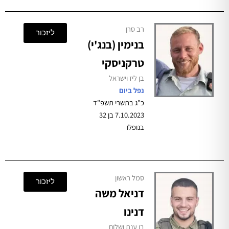
רב סרן
ליזכור
בנימין (בנג'י)
טרקניסקי
בן ליז וישראל
נפל ביום
כ"ג בתשרי תשפ"ד
7.10.2023 בן 32
בנופלו
סמל ראשון
ליזכור
דניאל משה
דנינו
בן ענת ושלום