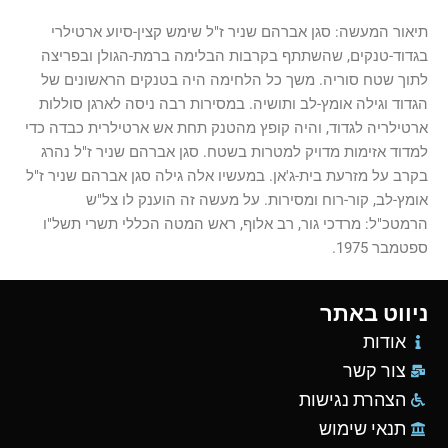
תיאור המעשה: סגן אברהם שניר ז"ל שימש קצין-סיוע ארטילרי
בגדוד-טנקים, שהשתתף בקרבות הבלימה ברמת-הגולן ובפריצה
לתוך שטח סוריה. משך כל הלחימה היה בטנקים הראשונים של
הגדוד וגילה אומץ-לב ותושיה. במסירות רבה ניסה לארגן סוללות
ארטילריה לגדוד, והיה קופץ מהטנק תחת אש ארטילרית כבדה כדי
למדוד אזימות מדויק למטרות בשטח. סגן אברהם שניר ז"ל נהרג
בקרב על מזרעת בית-ג'אן. במעשיו אלה גילה סגן אברהם שניר ז"ל
אומץ-לב, קור-רוח ומסירות. על מעשה זה הוענק לו צל"ש
הרמטכ"ל: מרדכי גור, רב אלוף, ראש המטה הכללי תשרי תשל"ו
ספטמבר 1975.
ניווט באתר
אודות
צור קשר
הצהרת נגישות
תנאי שימוש