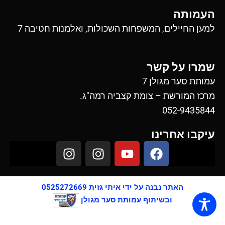
העמותה
למען החיילים, המשפחות השכולות, ואלמנות חטיבה 7
שמרו על קשר
עמותת סער מגולן 7
מרכז המורשת – צומת קצביה רמה"ג.
052-9435844
עיקבו אחרינו
I
I
Y
F
n
n
o
a
s
s
u
c
t
t
t
e
האתר נבנה על ידי איתי גזית 0525272669
a
a
u
b
ובשיתוף עמותת סער מגולן
g
g
b
o
r
r
e
o