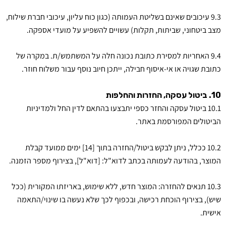
9.3 עיכובים שאינם בשליטת העמותה (כגון כוח עליון, עיכובי חברת שילוח,
מצב ביטחוני, שביתות, תקלות) עשויים להשפיע על מועדי אספקה.
9.4 האחריות למסירת כתובת נכונה חלה על המשתמש/ת. במקרה של
כתובת שגויה או אי-איסוף חבילה, ייתכן חיוב נוסף עבור משלוח חוזר.
10. ביטול עסקה, החזרות והחלפות
10.1 ביטול עסקה והחזר כספי יתבצעו בהתאם לדין החל ולמדיניות
הביטולים המפורסמת באתר.
10.2 ככלל, ניתן לבקש ביטול/החזרה בתוך [14] ימים ממועד קבלת
המוצר, בהודעה לעמותה בכתב לדוא"ל: [דוא"ל], בצירוף מספר הזמנה.
10.3 תנאים להחזרה: המוצר חדש, ללא שימוש, באריזתו המקורית (ככל
שיש), בצירוף הוכחת רכישה, ובכפוף לכך שלא נעשה בו שינוי/התאמה
אישית.