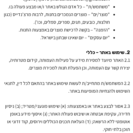
"משתמש/ת" – כל אדם הגולש באתר ו/או מבצע פעולה בו.
"מוצר/ים" – מוצרים הנמכרים בחנות, לרבות מרצ'נדייס (כגון
חולצות, כובעים, תגים, ספרים, סמלים, וכו').
"הזמנה" – בקשה לרכישת מוצרים באמצעות החנות.
"יום עסקים" – יום שאינו שבתון בישראל.
2. שימוש באתר – כללי
2.1 האתר מיועד למסירת מידע על פעילות העמותה, קידום מטרותיה,
יצירת קשר עם העמותה, וכן הפעלת חנות למכירת מוצרים.
2.2 המשתמש/ת מתחייב/ת לעשות שימוש באתר בהתאם לכל דין, לתנאי
השימוש ולהנחיות המופיעות באתר.
2.3 אסור לבצע באתר או באמצעותו: (א) שימוש פוגעני/מטריד; (ב) ניסיון
חדירה, עקיפת אבטחה או שיבוש פעולת האתר; (ג) איסוף מידע באופן
אוטומטי ללא הרשאה; (ד) העלאת תכנים הכוללים וירוסים, קוד זדוני או
תוכן בלתי חוקי.