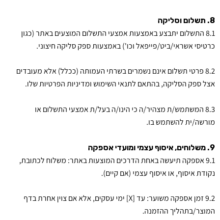
8. תשלום וסליקה
8.1 התשלום יתבצע באמצעות אמצעי התשלום המוצעים באתר (כגון
כרטיסי אשראי/ביט/פייפאל וכו') באמצעות ספק סליקה חיצוני.
8.2 פרטי תשלום אינם נשמרים בשרתי העמותה (ככלל) אלא מעובדים
אצל ספק הסליקה, בהתאם לתנאי השימוש ומדיניות הפרטיות שלו.
8.3 המשתמש/ת מצהיר/ה כי הינו/ה בעל/ת אמצעי התשלום או
מורשה/ית להשתמש בו.
9. משלוחים, איסוף עצמי ומועדי אספקה
9.1 אספקה תיעשה באחת הדרכים המוצעות באתר: משלוח לכתובת,
נקודת איסוף, או איסוף עצמי (אם קיים).
9.2 זמן אספקה משוער: עד [X] ימי עסקים, אלא אם צוין אחרת בדף
המוצר/בתהליך ההזמנה.