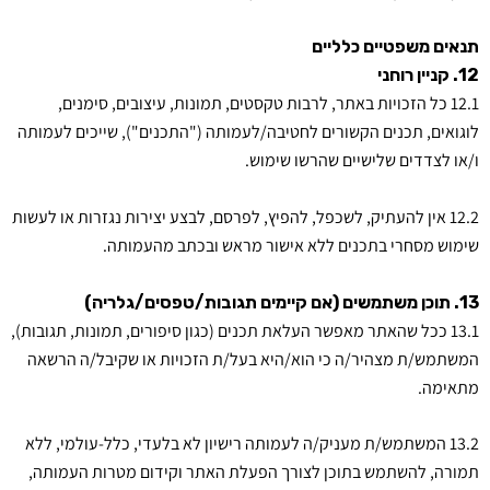
תנאים משפטיים כלליים
12. קניין רוחני
12.1 כל הזכויות באתר, לרבות טקסטים, תמונות, עיצובים, סימנים,
לוגואים, תכנים הקשורים לחטיבה/לעמותה ("התכנים"), שייכים לעמותה
ו/או לצדדים שלישיים שהרשו שימוש.
12.2 אין להעתיק, לשכפל, להפיץ, לפרסם, לבצע יצירות נגזרות או לעשות
שימוש מסחרי בתכנים ללא אישור מראש ובכתב מהעמותה.
13. תוכן משתמשים (אם קיימים תגובות/טפסים/גלריה)
13.1 ככל שהאתר מאפשר העלאת תכנים (כגון סיפורים, תמונות, תגובות),
המשתמש/ת מצהיר/ה כי הוא/היא בעל/ת הזכויות או שקיבל/ה הרשאה
מתאימה.
13.2 המשתמש/ת מעניק/ה לעמותה רישיון לא בלעדי, כלל-עולמי, ללא
תמורה, להשתמש בתוכן לצורך הפעלת האתר וקידום מטרות העמותה,