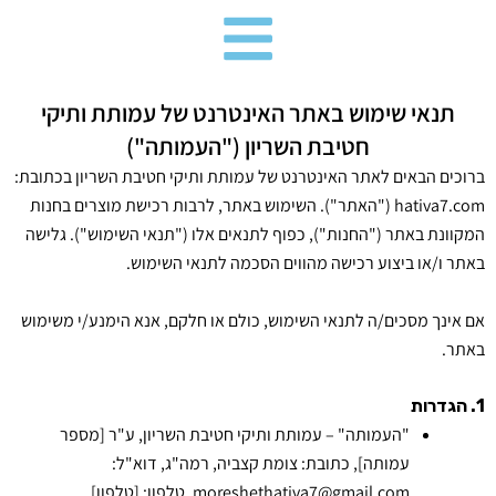
ילוג
תוכן
תנאי שימוש באתר האינטרנט של עמותת ותיקי
חטיבת השריון ("העמותה")
ברוכים הבאים לאתר האינטרנט של עמותת ותיקי חטיבת השריון בכתובת:
hativa7.com ("האתר"). השימוש באתר, לרבות רכישת מוצרים בחנות
המקוונת באתר ("החנות"), כפוף לתנאים אלו ("תנאי השימוש"). גלישה
באתר ו/או ביצוע רכישה מהווים הסכמה לתנאי השימוש.
אם אינך מסכים/ה לתנאי השימוש, כולם או חלקם, אנא הימנע/י משימוש
באתר.
1. הגדרות
"העמותה" – עמותת ותיקי חטיבת השריון, ע"ר [מספר
עמותה], כתובת: צומת קצביה, רמה"ג, דוא"ל:
moreshethativa7@gmail.com, טלפון: [טלפון].