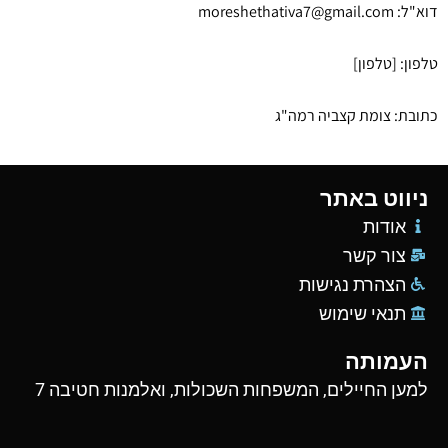
דוא"ל:
moreshethativa7@gmail.com
טלפון: [טלפון]
כתובת: צומת קצביה רמה"ג
ניווט באתר
אודות
צור קשר
הצהרת נגישות
תנאי שימוש
העמותה
למען החיילים, המשפחות השכולות, ואלמנות חטיבה 7