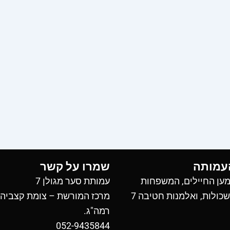
עמותה
שמרו על קשר
ען החיילים, המשפחות
עמותת סער מגולן 7
כולות, ואלמנות חטיבה 7
מרכז המורשת – צומת קצביה
רמה"ג.
052-9435844