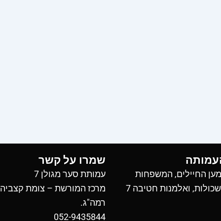
עמותה
שמרו על קשר
ען החיילים, המשפחות
עמותת סער מגולן 7
כולות, ואלמנות חטיבה 7
מרכז המורשת – צומת קצביה
רמה"ג.
052-9435844