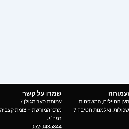
עמותה
שמרו על קשר
ען החיילים, המשפחות
עמותת סער מגולן 7
כולות, ואלמנות חטיבה 7
מרכז המורשת – צומת קצביה
רמה"ג.
052-9435844