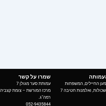
עמותה
שמרו על קשר
ען החיילים, המשפחות
עמותת סער מגולן 7
כולות, ואלמנות חטיבה 7
מרכז המורשת – צומת קצביה
רמה"ג.
052-9435844