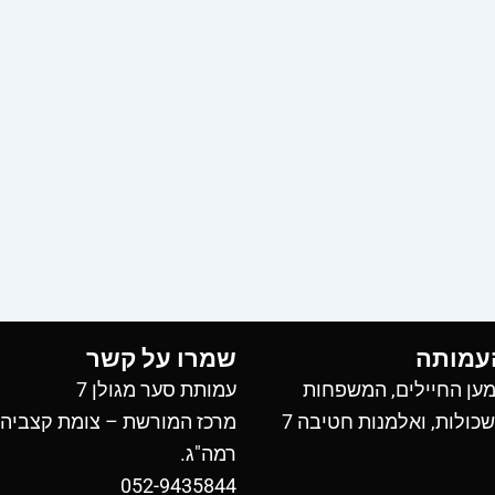
עמותה
שמרו על קשר
ען החיילים, המשפחות
עמותת סער מגולן 7
כולות, ואלמנות חטיבה 7
מרכז המורשת – צומת קצביה
רמה"ג.
052-9435844