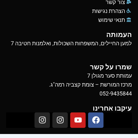
צור קשר
הצהרת נגישות
תנאי שימוש
העמותה
למען החיילים, המשפחות השכולות, ואלמנות חטיבה 7
שמרו על קשר
עמותת סער מגולן 7
מרכז המורשת – צומת קצביה רמה"ג.
052-9435844
עיקבו אחרינו
I
I
Y
F
n
n
o
a
s
s
u
c