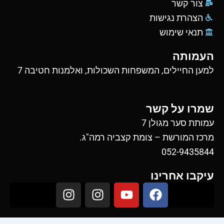
צור קשר
הצהרת נגישות
תנאי שימוש
העמותה
למען החיילים, המשפחות השכולות, ואלמנות חטיבה 7
שמרו על קשר
עמותת סער מגולן 7
מרכז המורשת – צומת קצביה רמה"ג.
052-9435844
עיקבו אחרינו
I
I
Y
F
n
n
o
a
s
s
u
c