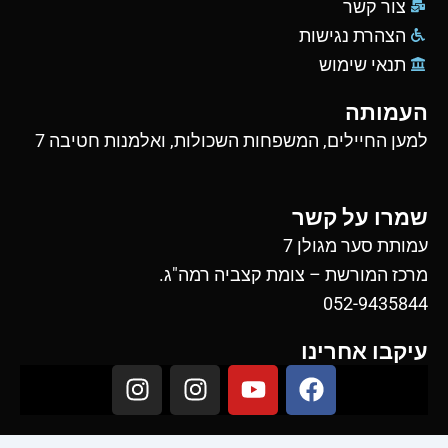
צור קשר
הצהרת נגישות
תנאי שימוש
העמותה
למען החיילים, המשפחות השכולות, ואלמנות חטיבה 7
שמרו על קשר
עמותת סער מגולן 7
מרכז המורשת – צומת קצביה רמה"ג.
052-9435844
עיקבו אחרינו
I
I
Y
F
n
n
o
a
s
s
u
c