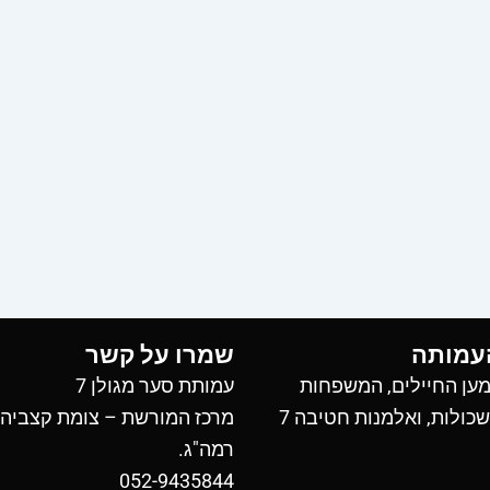
עמותה
שמרו על קשר
ען החיילים, המשפחות
עמותת סער מגולן 7
כולות, ואלמנות חטיבה 7
מרכז המורשת – צומת קצביה
רמה"ג.
052-9435844