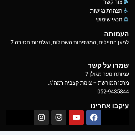
צור קשר
הצהרת נגישות
תנאי שימוש
העמותה
למען החיילים, המשפחות השכולות, ואלמנות חטיבה 7
שמרו על קשר
עמותת סער מגולן 7
מרכז המורשת – צומת קצביה רמה"ג.
052-9435844
עיקבו אחרינו
I
I
Y
F
n
n
o
a
s
s
u
c