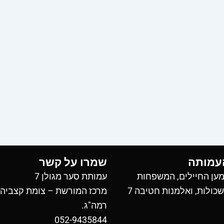
עמותה
שמרו על קשר
ען החיילים, המשפחות
עמותת סער מגולן 7
כולות, ואלמנות חטיבה 7
מרכז המורשת – צומת קצביה
רמה"ג.
052-9435844