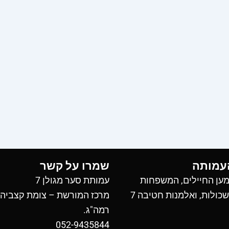
עמותה
שמרו על קשר
ען החיילים, המשפחות
עמותת סער מגולן 7
כולות, ואלמנות חטיבה 7
מרכז המורשת – צומת קצביה
רמה"ג.
052-9435844