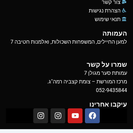
צור קשר
הצהרת נגישות
תנאי שימוש
העמותה
למען החיילים, המשפחות השכולות, ואלמנות חטיבה 7
שמרו על קשר
עמותת סער מגולן 7
מרכז המורשת – צומת קצביה רמה"ג.
052-9435844
עיקבו אחרינו
I
I
Y
F
n
n
o
a
s
s
u
c