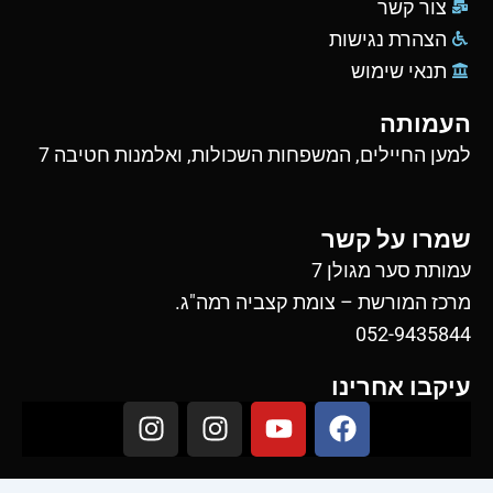
צור קשר
הצהרת נגישות
תנאי שימוש
העמותה
למען החיילים, המשפחות השכולות, ואלמנות חטיבה 7
שמרו על קשר
עמותת סער מגולן 7
מרכז המורשת – צומת קצביה רמה"ג.
052-9435844
עיקבו אחרינו
I
I
Y
F
n
n
o
a
s
s
u
c