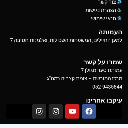
צור קשר
הצהרת נגישות
תנאי שימוש
העמותה
למען החיילים, המשפחות השכולות, ואלמנות חטיבה 7
שמרו על קשר
עמותת סער מגולן 7
מרכז המורשת – צומת קצביה רמה"ג.
052-9435844
עיקבו אחרינו
I
I
Y
F
n
n
o
a
s
s
u
c