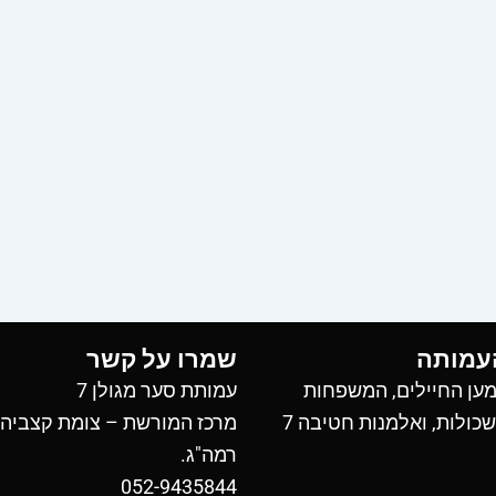
עמותה
שמרו על קשר
ען החיילים, המשפחות
עמותת סער מגולן 7
כולות, ואלמנות חטיבה 7
מרכז המורשת – צומת קצביה
רמה"ג.
052-9435844