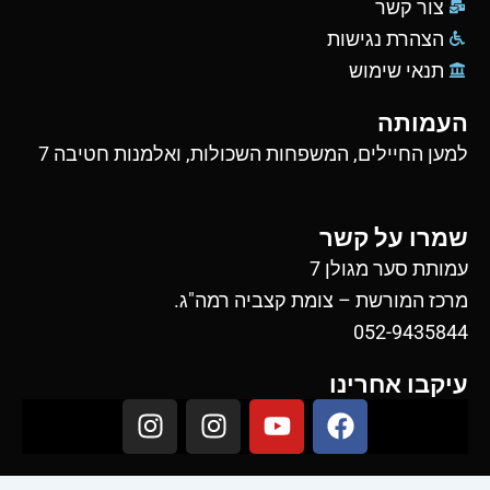
צור קשר
הצהרת נגישות
תנאי שימוש
העמותה
למען החיילים, המשפחות השכולות, ואלמנות חטיבה 7
שמרו על קשר
עמותת סער מגולן 7
מרכז המורשת – צומת קצביה רמה"ג.
052-9435844
עיקבו אחרינו
I
I
Y
F
n
n
o
a
s
s
u
c