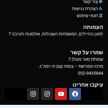
צור קשר
הצהרת נגישות
תנאי שימוש
העמותה
למען החיילים, המשפחות השכולות, ואלמנות חטיבה 7
שמרו על קשר
עמותת סער מגולן 7
מרכז המורשת – צומת קצביה רמה"ג.
052-9435844
עיקבו אחרינו
I
I
Y
F
n
n
o
a
s
s
u
c