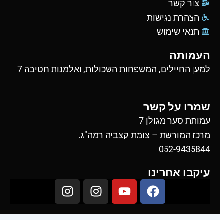
צור קשר
הצהרת נגישות
תנאי שימוש
העמותה
למען החיילים, המשפחות השכולות, ואלמנות חטיבה 7
שמרו על קשר
עמותת סער מגולן 7
מרכז המורשת – צומת קצביה רמה"ג.
052-9435844
עיקבו אחרינו
I
I
Y
F
n
n
o
a
s
s
u
c