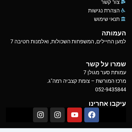
צור קשר
הצהרת נגישות
תנאי שימוש
העמותה
למען החיילים, המשפחות השכולות, ואלמנות חטיבה 7
שמרו על קשר
עמותת סער מגולן 7
מרכז המורשת – צומת קצביה רמה"ג.
052-9435844
עיקבו אחרינו
I
I
Y
F
n
n
o
a
s
s
u
c