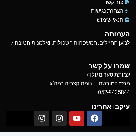
צור קשר
הצהרת נגישות
תנאי שימוש
העמותה
למען החיילים, המשפחות השכולות, ואלמנות חטיבה 7
שמרו על קשר
עמותת סער מגולן 7
מרכז המורשת – צומת קצביה רמה"ג.
052-9435844
עיקבו אחרינו
I
I
Y
F
n
n
o
a
s
s
u
c