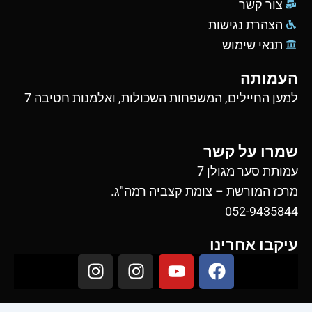
צור קשר
הצהרת נגישות
תנאי שימוש
העמותה
למען החיילים, המשפחות השכולות, ואלמנות חטיבה 7
שמרו על קשר
עמותת סער מגולן 7
מרכז המורשת – צומת קצביה רמה"ג.
052-9435844
עיקבו אחרינו
I
I
Y
F
n
n
o
a
s
s
u
c