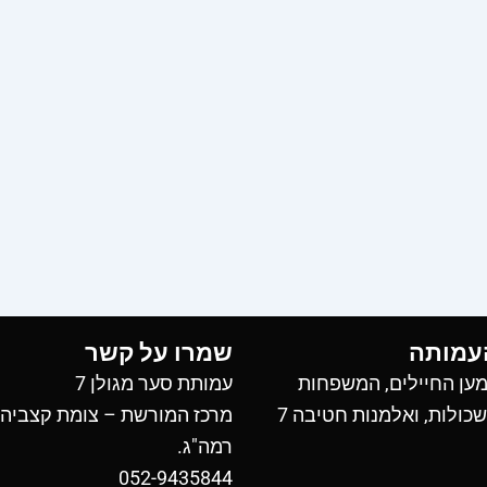
עמותה
שמרו על קשר
ען החיילים, המשפחות
עמותת סער מגולן 7
כולות, ואלמנות חטיבה 7
מרכז המורשת – צומת קצביה
רמה"ג.
052-9435844