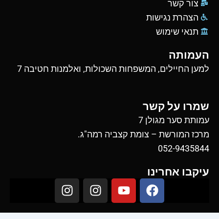
צור קשר
הצהרת נגישות
תנאי שימוש
העמותה
למען החיילים, המשפחות השכולות, ואלמנות חטיבה 7
שמרו על קשר
עמותת סער מגולן 7
מרכז המורשת – צומת קצביה רמה"ג.
052-9435844
עיקבו אחרינו
I
I
Y
F
n
n
o
a
s
s
u
c