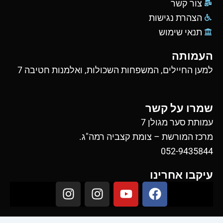
צור קשר
הצהרת נגישות
תנאי שימוש
העמותה
למען החיילים, המשפחות השכולות, ואלמנות חטיבה 7
שמרו על קשר
עמותת סער מגולן 7
מרכז המורשת – צומת קצביה רמה"ג.
052-9435844
עיקבו אחרינו
I
I
Y
F
n
n
o
a
s
s
u
c