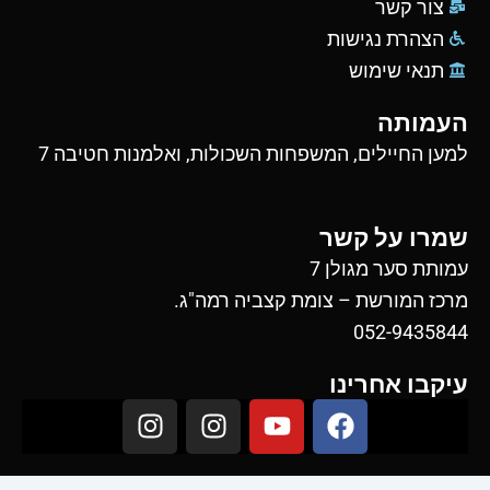
צור קשר
הצהרת נגישות
תנאי שימוש
העמותה
למען החיילים, המשפחות השכולות, ואלמנות חטיבה 7
שמרו על קשר
עמותת סער מגולן 7
מרכז המורשת – צומת קצביה רמה"ג.
052-9435844
עיקבו אחרינו
I
I
Y
F
n
n
o
a
s
s
u
c