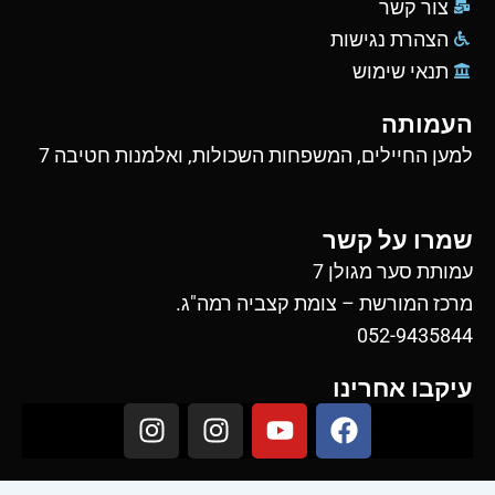
צור קשר
הצהרת נגישות
תנאי שימוש
העמותה
למען החיילים, המשפחות השכולות, ואלמנות חטיבה 7
שמרו על קשר
עמותת סער מגולן 7
מרכז המורשת – צומת קצביה רמה"ג.
052-9435844
עיקבו אחרינו
I
I
Y
F
n
n
o
a
s
s
u
c