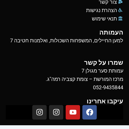
צור קשר
הצהרת נגישות
תנאי שימוש
העמותה
למען החיילים, המשפחות השכולות, ואלמנות חטיבה 7
שמרו על קשר
עמותת סער מגולן 7
מרכז המורשת – צומת קצביה רמה"ג.
052-9435844
עיקבו אחרינו
I
I
Y
F
n
n
o
a
s
s
u
c