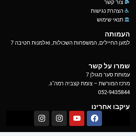
צור קשר
הצהרת נגישות
תנאי שימוש
העמותה
למען החיילים, המשפחות השכולות, ואלמנות חטיבה 7
שמרו על קשר
עמותת סער מגולן 7
מרכז המורשת – צומת קצביה רמה"ג.
052-9435844
עיקבו אחרינו
I
I
Y
F
n
n
o
a
s
s
u
c