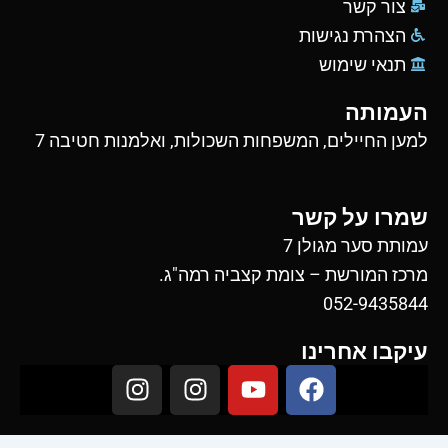
צור קשר
הצהרת נגישות
תנאי שימוש
העמותה
למען החיילים, המשפחות השכולות, ואלמנות חטיבה 7
שמרו על קשר
עמותת סער מגולן 7
מרכז המורשת – צומת קצביה רמה"ג.
052-9435844
עיקבו אחרינו
I
I
Y
F
n
n
o
a
s
s
u
c