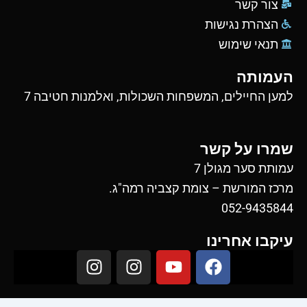
צור קשר
הצהרת נגישות
תנאי שימוש
העמותה
למען החיילים, המשפחות השכולות, ואלמנות חטיבה 7
שמרו על קשר
עמותת סער מגולן 7
מרכז המורשת – צומת קצביה רמה"ג.
052-9435844
עיקבו אחרינו
I
I
Y
F
n
n
o
a
s
s
u
c