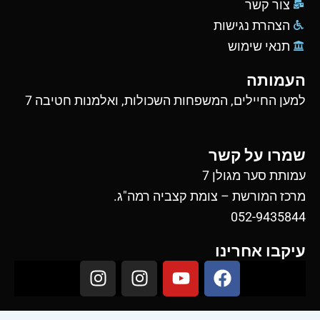
צור קשר
הצהרת נגישות
תנאי שימוש
העמותה
למען החיילים, המשפחות השכולות, ואלמנות חטיבה 7
שמרו על קשר
עמותת סער מגולן 7
מרכז המורשת – צומת קצביה רמה"ג.
052-9435844
עיקבו אחרינו
I
I
Y
F
n
n
o
a
s
s
u
c