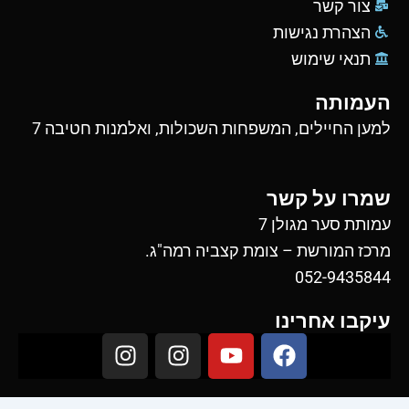
צור קשר
הצהרת נגישות
תנאי שימוש
העמותה
למען החיילים, המשפחות השכולות, ואלמנות חטיבה 7
שמרו על קשר
עמותת סער מגולן 7
מרכז המורשת – צומת קצביה רמה"ג.
052-9435844
עיקבו אחרינו
I
I
Y
F
n
n
o
a
s
s
u
c