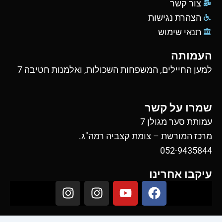
צור קשר
הצהרת נגישות
תנאי שימוש
העמותה
למען החיילים, המשפחות השכולות, ואלמנות חטיבה 7
שמרו על קשר
עמותת סער מגולן 7
מרכז המורשת – צומת קצביה רמה"ג.
052-9435844
עיקבו אחרינו
I
I
Y
F
n
n
o
a
s
s
u
c