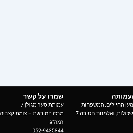
עמותה
שמרו על קשר
ען החיילים, המשפחות
עמותת סער מגולן 7
כולות, ואלמנות חטיבה 7
מרכז המורשת – צומת קצביה
רמה"ג.
052-9435844