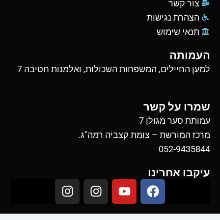
צור קשר
הצהרת נגישות
תנאי שימוש
העמותה
למען החיילים, המשפחות השכולות, ואלמנות חטיבה 7
שמרו על קשר
עמותת סער מגולן 7
מרכז המורשת – צומת קצביה רמה"ג.
052-9435844
עיקבו אחרינו
I
I
Y
F
n
n
o
a
s
s
u
c