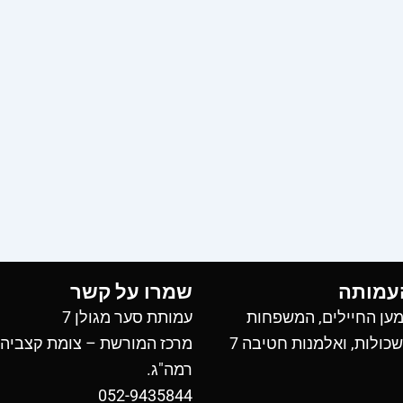
עמותה
שמרו על קשר
ען החיילים, המשפחות
עמותת סער מגולן 7
כולות, ואלמנות חטיבה 7
מרכז המורשת – צומת קצביה
רמה"ג.
052-9435844