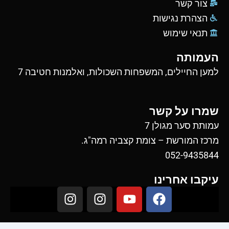
צור קשר
הצהרת נגישות
תנאי שימוש
העמותה
למען החיילים, המשפחות השכולות, ואלמנות חטיבה 7
שמרו על קשר
עמותת סער מגולן 7
מרכז המורשת – צומת קצביה רמה"ג.
052-9435844
עיקבו אחרינו
I
I
Y
F
n
n
o
a
s
s
u
c