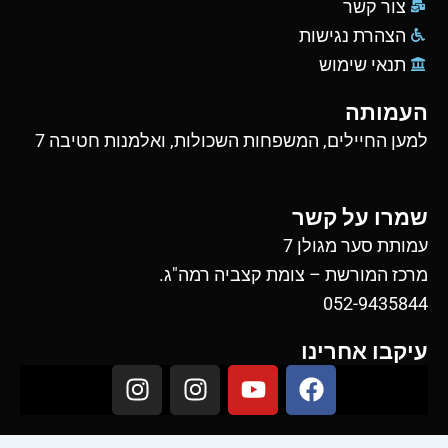
צור קשר
הצהרת נגישות
תנאי שימוש
העמותה
למען החיילים, המשפחות השכולות, ואלמנות חטיבה 7
שמרו על קשר
עמותת סער מגולן 7
מרכז המורשת – צומת קצביה רמה"ג.
052-9435844
עיקבו אחרינו
I
I
Y
F
n
n
o
a
s
s
u
c