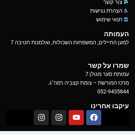
צור קשר
הצהרת נגישות
תנאי שימוש
העמותה
למען החיילים, המשפחות השכולות, ואלמנות חטיבה 7
שמרו על קשר
עמותת סער מגולן 7
מרכז המורשת – צומת קצביה רמה"ג.
052-9435844
עיקבו אחרינו
I
I
Y
F
n
n
o
a
s
s
u
c