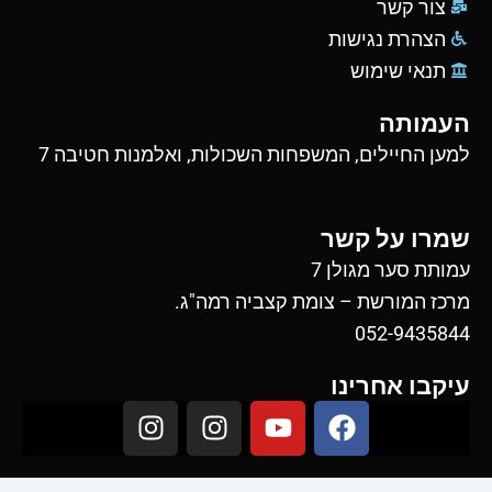
צור קשר
הצהרת נגישות
תנאי שימוש
העמותה
למען החיילים, המשפחות השכולות, ואלמנות חטיבה 7
שמרו על קשר
עמותת סער מגולן 7
מרכז המורשת – צומת קצביה רמה"ג.
052-9435844
עיקבו אחרינו
I
I
Y
F
n
n
o
a
s
s
u
c