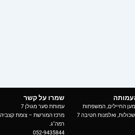
עמותה
שמרו על קשר
ען החיילים, המשפחות
עמותת סער מגולן 7
כולות, ואלמנות חטיבה 7
מרכז המורשת – צומת קצביה
רמה"ג.
052-9435844