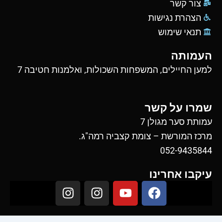
צור קשר
הצהרת נגישות
תנאי שימוש
העמותה
למען החיילים, המשפחות השכולות, ואלמנות חטיבה 7
שמרו על קשר
עמותת סער מגולן 7
מרכז המורשת – צומת קצביה רמה"ג.
052-9435844
עיקבו אחרינו
I
I
Y
F
n
n
o
a
s
s
u
c