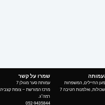
עמותה
שמרו על קשר
ען החיילים, המשפחות
עמותת סער מגולן 7
כולות, ואלמנות חטיבה 7
מרכז המורשת – צומת קצביה
רמה"ג.
052-9435844