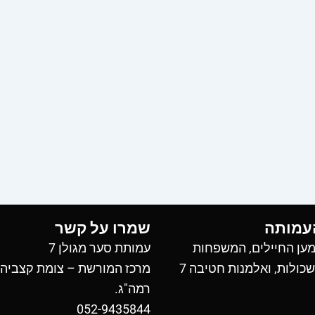
עמותה
שמרו על קשר
ען החיילים, המשפחות
עמותת סער מגולן 7
כולות, ואלמנות חטיבה 7
מרכז המורשת – צומת קצביה
רמה"ג.
052-9435844