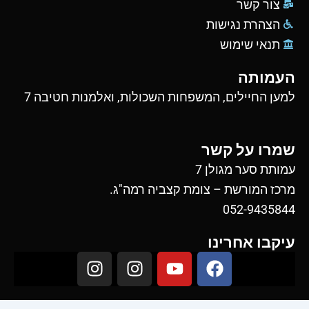
צור קשר
הצהרת נגישות
תנאי שימוש
העמותה
למען החיילים, המשפחות השכולות, ואלמנות חטיבה 7
שמרו על קשר
עמותת סער מגולן 7
מרכז המורשת – צומת קצביה רמה"ג.
052-9435844
עיקבו אחרינו
I
I
Y
F
n
n
o
a
s
s
u
c