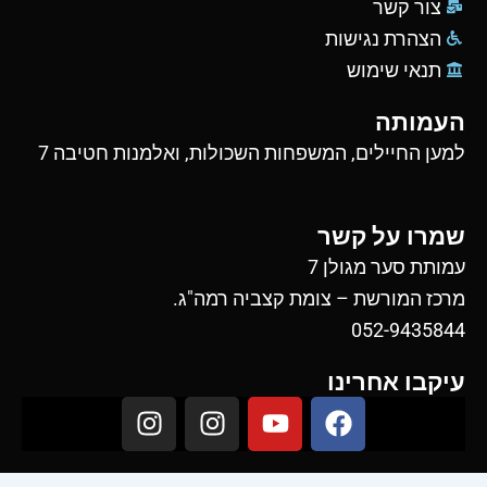
צור קשר
הצהרת נגישות
תנאי שימוש
העמותה
למען החיילים, המשפחות השכולות, ואלמנות חטיבה 7
שמרו על קשר
עמותת סער מגולן 7
מרכז המורשת – צומת קצביה רמה"ג.
052-9435844
עיקבו אחרינו
I
I
Y
F
n
n
o
a
s
s
u
c